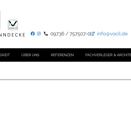
09736 / 757507-0
info@vocil.de
GKEIT
ÜBER UNS
REFERENZEN
FACHVERLEGER & ARCHIT