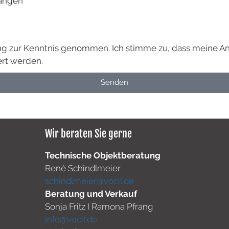
hängen
ung zur Kenntnis genommen. Ich stimme zu, dass meine 
ert werden.
Senden
Wir beraten Sie gerne
Technische Objektberatung
René Schindlmeier
schindlmeier@vocil.de
Beratung und Verkauf
Sonja Fritz I Ramona Pfrang
info@vocil.de