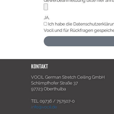
Gewerbeanmeldung bitte hier an
JA,
Ich habe die Datenschutzerklär
Vocil und für Rückfragen gespeich
KONTAKT
VOCIL German Stretch Ceiling GmbH
Schlimpfhofer Straße 37
97723 Oberthulba
TEL
09736 / 757507-0
info@vocil.de