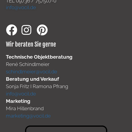
TEL
09736 / 757507-0
info@vocil.de
Wir beraten Sie gerne
Technische Objektberatung
René Schindlmeier
schindlmeier@vocil.de
Beratung und Verkauf
Sonja Fritz I Ramona Pfrang
info@vocil.de
Marketing
Mira Hillenbrand
marketing@vocil.de