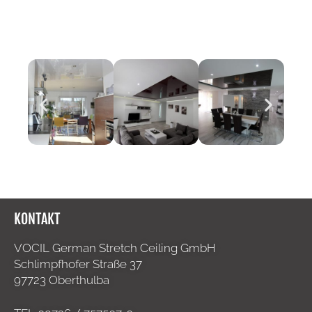
KONTAKT
VOCIL German Stretch Ceiling GmbH
Schlimpfhofer Straße 37
97723 Oberthulba