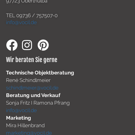
97723 Oberthulba
TEL
09736 / 757507-0
info@vocil.de
Wir beraten Sie gerne
Technische Objektberatung
René Schindlmeier
schindlmeier@vocil.de
Beratung und Verkauf
Sonja Fritz I Ramona Pfrang
info@vocil.de
Marketing
Mira Hillenbrand
marketing@vocil.de