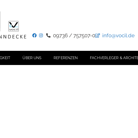
09736 / 757507-0
info@vocil.de
GKEIT
ÜBER UNS
REFERENZEN
FACHVERLEGER & ARCHIT