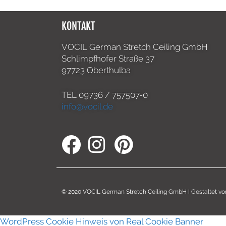
KONTAKT
VOCIL German Stretch Ceiling GmbH
Schlimpfhofer Straße 37
97723 Oberthulba
TEL
09736 / 757507-0
info@vocil.de
© 2020 VOCIL German Stretch Ceiling GmbH I Gestaltet v
WordPress Cookie Hinweis von Real Cookie Banner