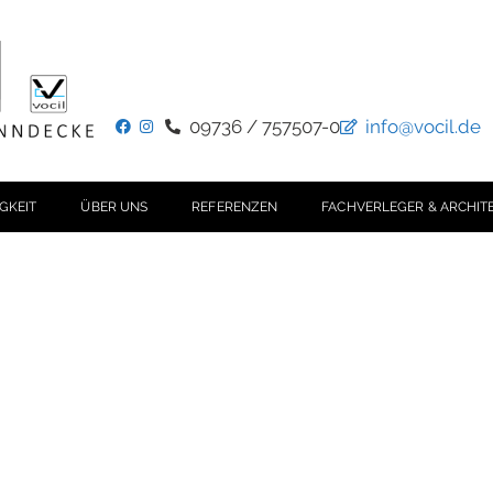
09736 / 757507-0
info@vocil.de
GKEIT
ÜBER UNS
REFERENZEN
FACHVERLEGER & ARCHIT