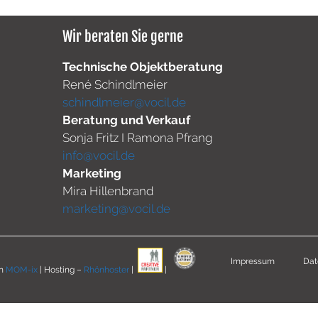
Wir beraten Sie gerne
Technische Objektberatung
René Schindlmeier
schindlmeier@vocil.de
Beratung und Verkauf
Sonja Fritz I Ramona Pfrang
info@vocil.de
Marketing
Mira Hillenbrand
marketing@vocil.de
Impressum
Dat
on
MOM-ix
| Hosting –
Rhönhoster
|
|