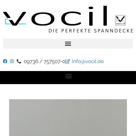
09736 / 757507-0
info@vocil.de