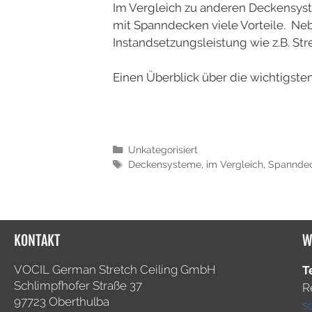
Im Vergleich zu anderen Deckensyst
mit Spanndecken viele Vorteile. Ne
Instandsetzungsleistung wie z.B. Str
Einen Überblick über die wichtigste
Unkategorisiert
Deckensysteme
,
im Vergleich
,
Spannde
KONTAKT
W
VOCIL German Stretch Ceiling GmbH
T
Schlimpfhofer Straße 37
R
97723 Oberthulba
s