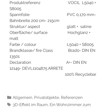
Produktreferenz VOCIL L5040 +
S8005
Spannfolie PVC 0,170 mm-
Bahnbreite 200 cm- 215cm
Struktur/ aspect glatt + satine
Oberfläche/ surface Hochglanz +
matt
Farbe / colour L5040 + S8005
Brandklasse/ fire Class Bs1d0- DIN EN
13501
Declaration A+- DIN EN
12149- DEVL1104875 ARRETE
100% Recyclebar
Allgemein
,
Privatobjekte
,
Referenzen
3D-Effekt im Raum
,
Ein Wohnzimmer zum