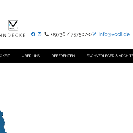
09736 / 757507-0
info@vocil.de
GKEIT
ÜBER UNS
REFERENZEN
FACHVERLEGER & ARCHIT