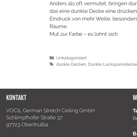
Anders als oft vermutet, bringen du
das eine dunkle Decke eine drücken
Eindruck von mehr Weite, besonders
Räume.
Mut zur Farbe – es lohnt sich
Unkategorisiert
dunkle Decken
,
Dunkle Lackspanndeck
KONTAKT
W
VOCIL German Stretch Ceiling GmbH
T
Schlimpfhofer Straße 37
R
97723 Oberthulba
s
B