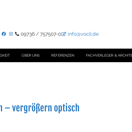
09736 / 757507-0
info@vocil.de
GKEIT
ÜBER UNS
REFERENZEN
FACHVERLEGER & ARCHIT
 – vergrößern optisch