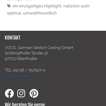
ein einzigartiges Highlight
,
natürlich auch
optimal
,
umweltfreundlich
KONTAKT
VOCIL German Stretch Ceiling GmbH
Schlimpfhofer Straße 37
97723 Oberthulba
TEL
09736 / 757507-0
info@vocil.de
Wir beraten Sie gerne