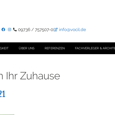
09736 / 757507-0
info@vocil.de
GKEIT
ÜBER UNS
REFERENZEN
FACHVERLEGER & ARCHIT
in Ihr Zuhause
21