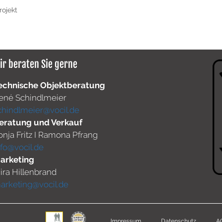
rojekt
ir beraten Sie gerne
echnische Objektberatung
ené Schindlmeier
chindlmeier@vocil.de
eratung und Verkauf
onja Fritz I Ramona Pfrang
nfo@vocil.de
arketing
ira Hillenbrand
arketing@vocil.de
Impressum
Datenschutz
A