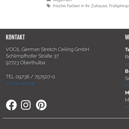
frische Farben in Ihr Zuhause
,
Frühjahrsp
KONTAKT
W
VOCIL German Stretch Ceiling GmbH
T
Schlimpfhofer Straße 37
R
97723 Oberthulba
s
B
TEL
09736 / 757507-0
S
info@vocil.de
i
M
M
m