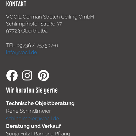
KONTAKT
VOCIL German Stretch Ceiling GmbH
Schlimpfhofer Straße 37
97723 Oberthulba
TEL
09736 / 757507-0
info@vocil.de
Wir beraten Sie gerne
Technische Objektberatung
René Schindlmeier
schindlmeier@vocil.de
Beratung und Verkauf
Sonja Fritz I Ramona Pfrang