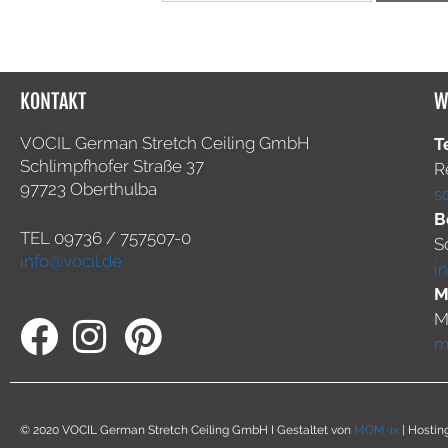
KONTAKT
W
VOCIL German Stretch Ceiling GmbH
T
Schlimpfhofer Straße 37
R
97723 Oberthulba
s
B
TEL
09736 / 757507-0
S
info@vocil.de
i
M
M
m
© 2020 VOCIL German Stretch Ceiling GmbH I Gestaltet von
MOM-ix
| Hostin