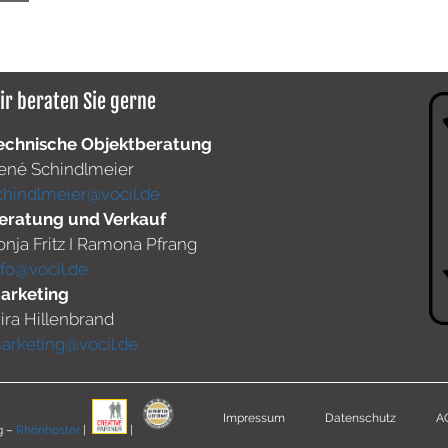
ir beraten Sie gerne
echnische Objektberatung
ené Schindlmeier
chindlmeier@vocil.de
eratung und Verkauf
onja Fritz I Ramona Pfrang
nfo@vocil.de
arketing
ira Hillenbrand
arketing@vocil.de
Impressum
Datenschutz
A
g –
Rhönhoster
|
|