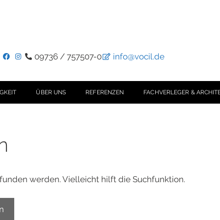
09736 / 757507-0
info@vocil.de
GKEIT
ÜBER UNS
REFERENZEN
FACHVERLEGER & ARCHIT
n
unden werden. Vielleicht hilft die Suchfunktion.