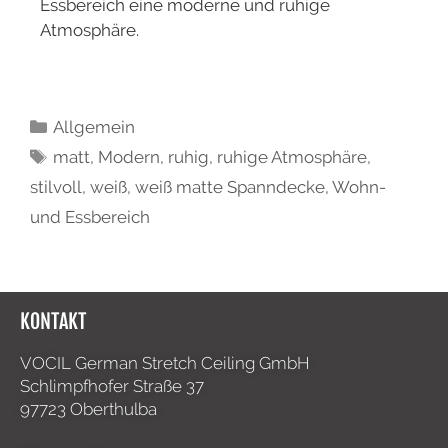
Essbereich eine moderne und ruhige
Atmosphäre.
Allgemein
matt
,
Modern
,
ruhig
,
ruhige Atmosphäre
,
stilvoll
,
weiß
,
weiß matte Spanndecke
,
Wohn-
und Essbereich
KONTAKT
VOCIL German Stretch Ceiling GmbH
Schlimpfhofer Straße 37
97723 Oberthulba