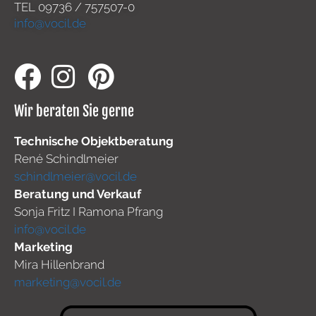
TEL
09736 / 757507-0
info@vocil.de
Wir beraten Sie gerne
Technische Objektberatung
René Schindlmeier
schindlmeier@vocil.de
Beratung und Verkauf
Sonja Fritz I Ramona Pfrang
info@vocil.de
Marketing
Mira Hillenbrand
marketing@vocil.de