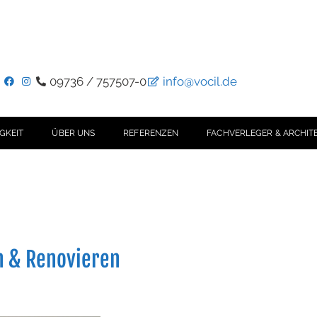
09736 / 757507-0
info@vocil.de
GKEIT
ÜBER UNS
REFERENZEN
FACHVERLEGER & ARCHIT
n & Renovieren