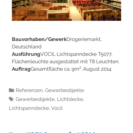
Bauvorhaben/Gewerk
Drogeriemarkt,
Deutschland
Ausführung
VOCIL Lichtspanndecke T5077,
Flächenleuchte ausgestattet mit T8 Leuchten.
Auftrag
Gesamtfläche ca. 9m². August 2014
Referenzen
,
Gewerbeobjekte
Gewerbeobjekte
,
Lichtdecke
,
Lichtspanndecke
,
Vocil