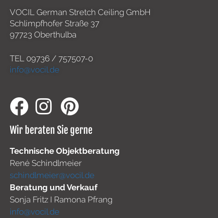
VOCIL German Stretch Ceiling GmbH
Schlimpfhofer Straße 37
97723 Oberthulba
TEL
09736 / 757507-0
info@vocil.de
Wir beraten Sie gerne
Technische Objektberatung
René Schindlmeier
schindlmeier@vocil.de
Beratung und Verkauf
Sonja Fritz I Ramona Pfrang
info@vocil.de