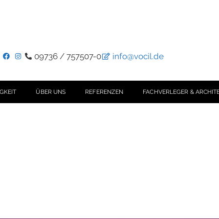
09736 / 757507-0
info@vocil.de
GKEIT
ÜBER UNS
REFERENZEN
FACHVERLEGER & ARCHIT