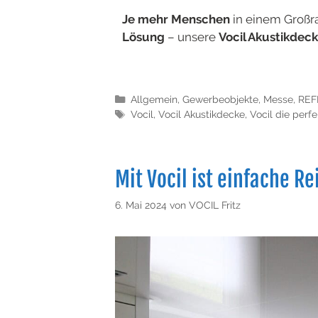
Je mehr Menschen
in einem Großr
Lösung
– unsere
Vocil Akustikdec
Allgemein
,
Gewerbeobjekte
,
Messe
,
REF
Vocil
,
Vocil Akustikdecke
,
Vocil die perf
Mit Vocil ist einfache R
6. Mai 2024
von
VOCIL Fritz