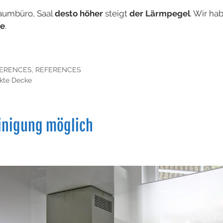
aumbüro, Saal
desto höher
steigt
der Lärmpegel
. Wir ha
ke
.
ERENCES
,
REFERENCES
ekte Decke
einigung möglich