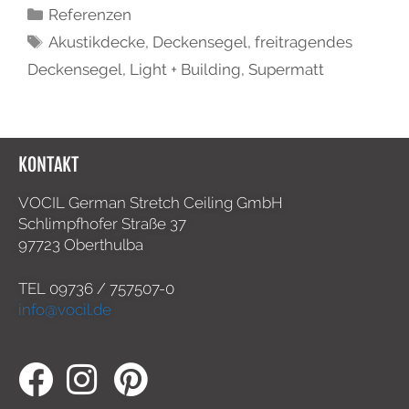
Referenzen
Akustikdecke
,
Deckensegel
,
freitragendes
Deckensegel
,
Light + Building
,
Supermatt
KONTAKT
VOCIL German Stretch Ceiling GmbH
Schlimpfhofer Straße 37
97723 Oberthulba
TEL
09736 / 757507-0
info@vocil.de