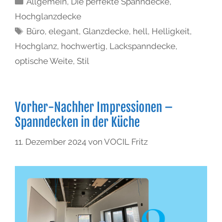
Allgemein
,
Die perfekte Spanndecke
,
Hochglanzdecke
Büro
,
elegant
,
Glanzdecke
,
hell
,
Helligkeit
,
Hochglanz
,
hochwertig
,
Lackspanndecke
,
optische Weite
,
Stil
Vorher-Nachher Impressionen –
Spanndecken in der Küche
11. Dezember 2024
von
VOCIL Fritz