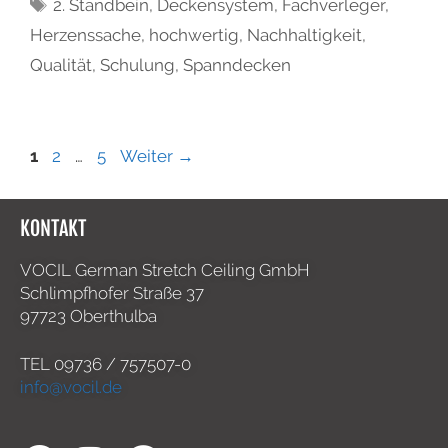
2. Standbein
,
Deckensystem
,
Fachverleger
,
Herzenssache
,
hochwertig
,
Nachhaltigkeit
,
Qualität
,
Schulung
,
Spanndecken
1
2
…
5
Weiter
→
KONTAKT
VOCIL German Stretch Ceiling GmbH
Schlimpfhofer Straße 37
97723 Oberthulba
TEL
09736 / 757507-0
info@vocil.de