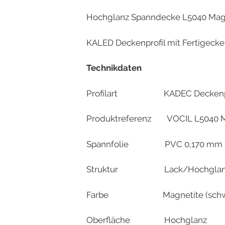
Hochglanz Spanndecke L5040 Magn
KALED Deckenprofil mit Fertigeck
Technikdaten
Profilart KADEC Deckenprofi
Produktreferenz VOCIL L5040 M
Spannfolie PVC 0,170 mm – B
Struktur Lack/Hochglan
Farbe Magnetite (schwa
Oberfläche Hochglanz