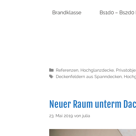
Brandklasse Bs1d0 – Bs2d0 D
Referenzen
,
Hochglanzdecke
,
Privatobje
Deckenfeldern aus Spanndecken
,
Hochg
Neuer Raum unterm Da
23. Mai 2019
von
julia