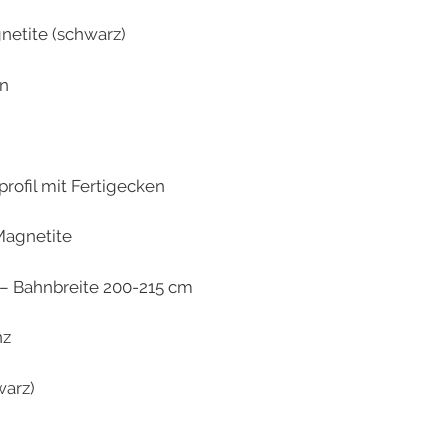
etite (schwarz)
en
l mit Fertigecken
agnetite
ahnbreite 200-215 cm
z
rz)