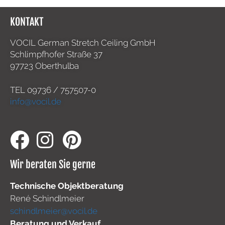
KONTAKT
VOCIL German Stretch Ceiling GmbH
Schlimpfhofer Straße 37
97723 Oberthulba
TEL
09736 / 757507-0
info@vocil.de
Wir beraten Sie gerne
Technische Objektberatung
René Schindlmeier
schindlmeier@vocil.de
Beratung und Verkauf