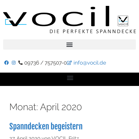
09736 / 757507-0
info@vocil.de
Monat:
April 2020
Spanndecken begeistern
27. April 2020
von
VOCIL Fritz