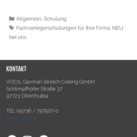
Allgemein
,
Schulung
Fachverlegerschulungen für Ihre Firma
,
NEU
bei uns
KONTAKT
VOCIL German Stretch Ceiling GmbH
Schlimpfhofer Straße 37
97723 Oberthulba
TEL
09736 / 757507-0
info@vocil.de