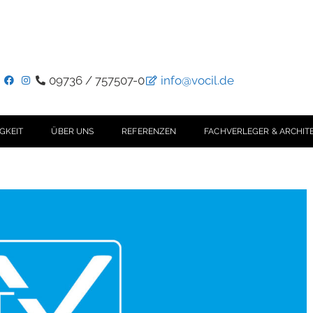
09736 / 757507-0
info@vocil.de
GKEIT
ÜBER UNS
REFERENZEN
FACHVERLEGER & ARCHIT