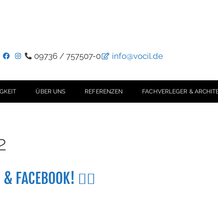
09736 / 757507-0
info@vocil.de
GKEIT
ÜBER UNS
REFERENZEN
FACHVERLEGER & ARCHIT
2
 & FACEBOOK! 👈🏻