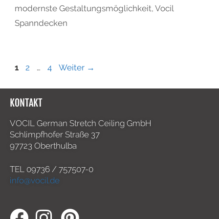
modernste Gestaltungsmöglichkeit
,
Vocil
Spanndecken
1
2
…
4
Weiter
→
KONTAKT
VOCIL German Stretch Ceiling GmbH
Schlimpfhofer Straße 37
97723 Oberthulba
TEL
09736 / 757507-0
info@vocil.de