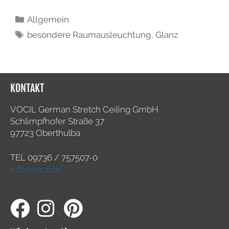
Allgemein
besondere Raumausleuchtung
,
Glanz
KONTAKT
VOCIL German Stretch Ceiling GmbH
Schlimpfhofer Straße 37
97723 Oberthulba
TEL
09736 / 757507-0
info@vocil.de