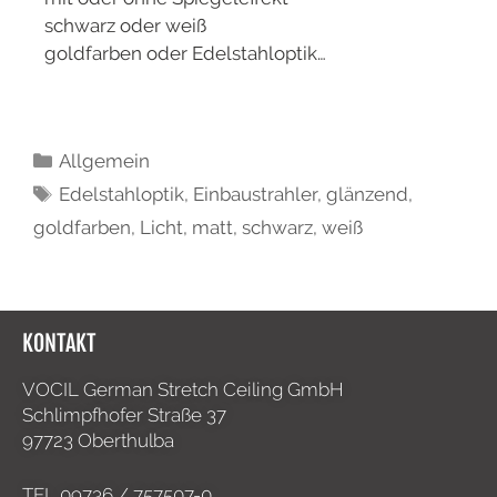
schwarz oder weiß
goldfarben oder Edelstahloptik…
Allgemein
Edelstahloptik
,
Einbaustrahler
,
glänzend
,
goldfarben
,
Licht
,
matt
,
schwarz
,
weiß
KONTAKT
VOCIL German Stretch Ceiling GmbH
Schlimpfhofer Straße 37
97723 Oberthulba
TEL
09736 / 757507-0