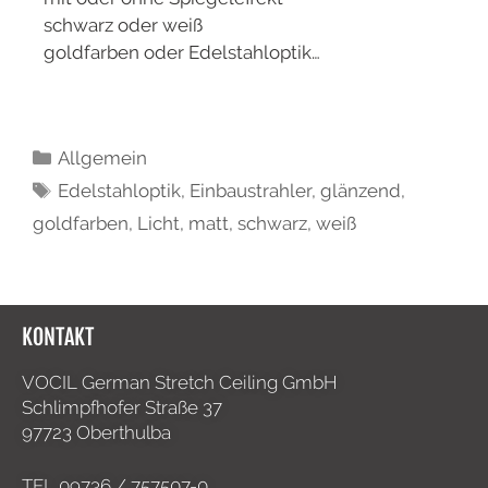
schwarz oder weiß
goldfarben oder Edelstahloptik…
Allgemein
Edelstahloptik
,
Einbaustrahler
,
glänzend
,
goldfarben
,
Licht
,
matt
,
schwarz
,
weiß
KONTAKT
VOCIL German Stretch Ceiling GmbH
Schlimpfhofer Straße 37
97723 Oberthulba
TEL
09736 / 757507-0