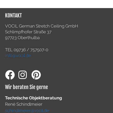
KONTAKT
VOCIL German Stretch Ceiling GmbH
Schlimpfhofer Straße 37
97723 Oberthulba
TEL
09736 / 757507-0
info@vocil.de
Wir beraten Sie gerne
Technische Objektberatung
René Schindlmeier
schindlmeier@vocil.de