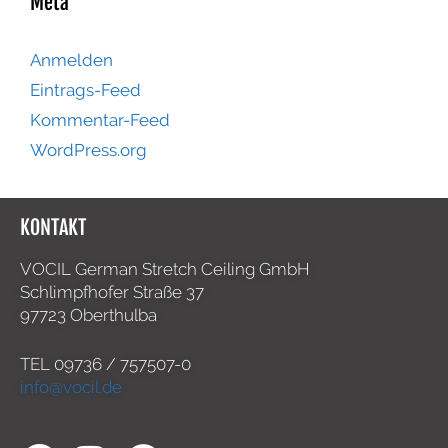
Meta
Anmelden
Eintrags-Feed
Kommentar-Feed
WordPress.org
KONTAKT
VOCIL German Stretch Ceiling GmbH
Schlimpfhofer Straße 37
97723 Oberthulba
TEL
09736 / 757507-0
info@vocil.de