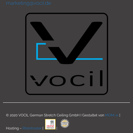
marketing@vocil.de
© 2020 VOCIL German Stretch Ceiling GmbH I Gestaltet von
MOM-ix
|
Hosting –
Rhönhoster
|
|