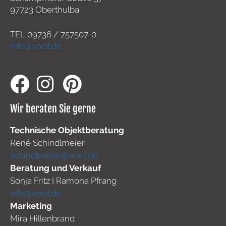
97723 Oberthulba
TEL
09736 / 757507-0
info@vocil.de
Wir beraten Sie gerne
Technische Objektberatung
René Schindlmeier
schindlmeier@vocil.de
Beratung und Verkauf
Sonja Fritz I Ramona Pfrang
info@vocil.de
Marketing
Mira Hillenbrand