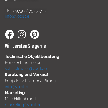
TEL
09736 / 757507-0
info@vocil.de
Wir beraten Sie gerne
Technische Objektberatung
René Schindlmeier
schindlmeier@vocil.de
Beratung und Verkauf
Sonja Fritz I Ramona Pfrang
info@vocil.de
Marketing
Mira Hillenbrand
marketing@vocil.de