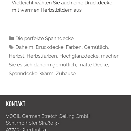
Vielleicht wählen Sie auch eine Druckdecke
mit warmen Herbstbildern aus.
Die perfekte Spanndecke
Daheim
,
Druckdecke
,
Farben
,
Gemütlich
,
Herbst
,
Herbstfarben
,
Hochglanzdecke
,
machen
Sie es sich daheim gemütlich
,
matte Decke
,
Spanndecke
,
Warm
,
Zuhause
KONTAKT
VOCIL German Stretch Ceiling GmbH
Schlimpfhofer Straße 37
97723 Oberthulba