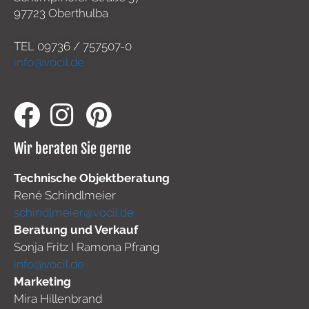
97723 Oberthulba
TEL
09736 / 757507-0
info@vocil.de
Wir beraten Sie gerne
Technische Objektberatung
René Schindlmeier
schindlmeier@vocil.de
Beratung und Verkauf
Sonja Fritz I Ramona Pfrang
info@vocil.de
Marketing
Mira Hillenbrand