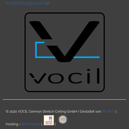
marketing@vocil.de
© 2020 VOCIL German Stretch Ceiling GmbH I Gestaltet von
MOM-ix
|
Hosting –
Rhönhoster
|
|