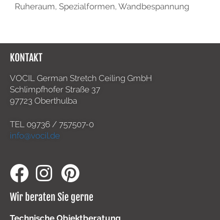
Ruheraum
,
Spezialformen
,
Wandbespannung
KONTAKT
VOCIL German Stretch Ceiling GmbH
Schlimpfhofer Straße 37
97723 Oberthulba
TEL
09736 / 757507-0
info@vocil.de
Wir beraten Sie gerne
Technische Objektberatung