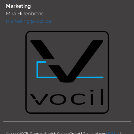
Marketing
Mira Hillenbrand
marketing@vocil.de
© 2020 VOCIL German Stretch Ceiling GmbH I Gestaltet von
MOM-ix
|