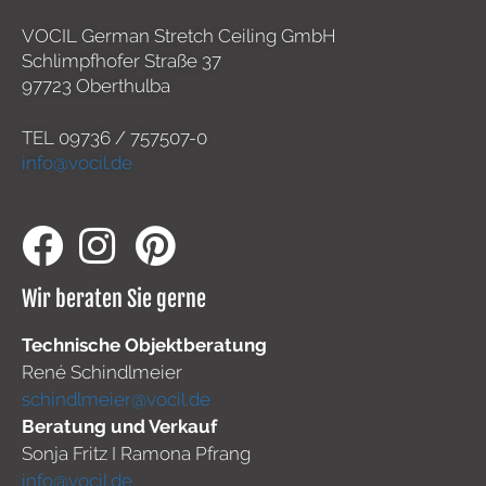
VOCIL German Stretch Ceiling GmbH
Schlimpfhofer Straße 37
97723 Oberthulba
TEL
09736 / 757507-0
info@vocil.de
Wir beraten Sie gerne
Technische Objektberatung
René Schindlmeier
schindlmeier@vocil.de
Beratung und Verkauf
Sonja Fritz I Ramona Pfrang
info@vocil.de