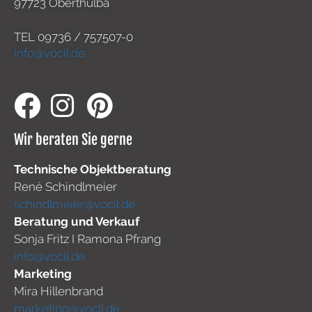
97723 Oberthulba
TEL
09736 / 757507-0
info@vocil.de
Wir beraten Sie gerne
Technische Objektberatung
René Schindlmeier
schindlmeier@vocil.de
Beratung und Verkauf
Sonja Fritz I Ramona Pfrang
info@vocil.de
Marketing
Mira Hillenbrand
marketing@vocil.de