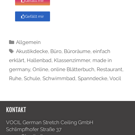
Gefällt mir
Gefällt mir
Allgemein
Akustikdecke
,
Büro
,
Büroräume
,
einfach
erklärt
,
Hallenbad
,
Klassenzimmer
,
made in
germany
,
Online
,
online Blätterbuch
,
Restaurant
,
Ruhe
,
Schule
,
Schwimmbad
,
Spanndecke
,
Vocil
KONTAKT
VOCIL German Stretch Ceiling GmbH
Schlimpfhofer Straße 37