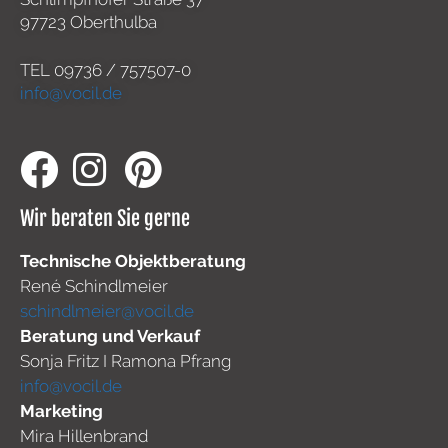
97723 Oberthulba
TEL
09736 / 757507-0
info@vocil.de
Wir beraten Sie gerne
Technische Objektberatung
René Schindlmeier
schindlmeier@vocil.de
Beratung und Verkauf
Sonja Fritz I Ramona Pfrang
info@vocil.de
Marketing
Mira Hillenbrand