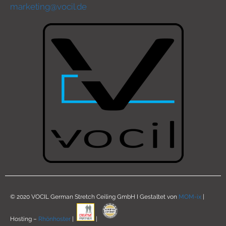
marketing@vocil.de
© 2020 VOCIL German Stretch Ceiling GmbH I Gestaltet von
MOM-ix
|
Hosting –
Rhönhoster
|
|