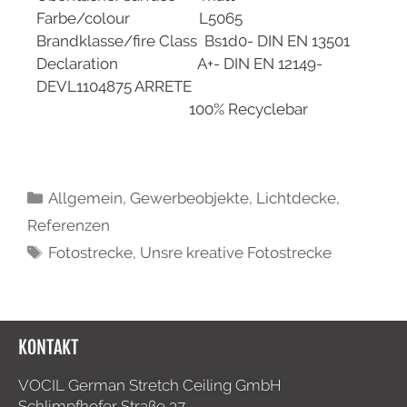
Farbe/colour L5065
Brandklasse/fire Class Bs1d0- DIN EN 13501
Declaration A+- DIN EN 12149-
DEVL1104875 ARRETE
100% Recyclebar
Allgemein
,
Gewerbeobjekte
,
Lichtdecke
,
Referenzen
Fotostrecke
,
Unsre kreative Fotostrecke
KONTAKT
VOCIL German Stretch Ceiling GmbH
Schlimpfhofer Straße 37