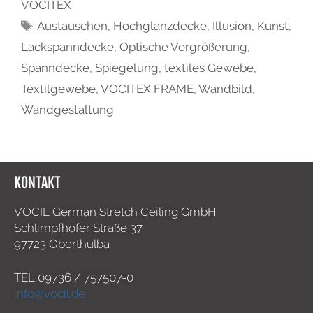
VOCITEX
Austauschen
,
Hochglanzdecke
,
Illusion
,
Kunst
,
Lackspanndecke
,
Optische Vergrößerung
,
Spanndecke
,
Spiegelung
,
textiles Gewebe
,
Textilgewebe
,
VOCITEX FRAME
,
Wandbild
,
Wandgestaltung
KONTAKT
VOCIL German Stretch Ceiling GmbH
Schlimpfhofer Straße 37
97723 Oberthulba
TEL
09736 / 757507-0
info@vocil.de