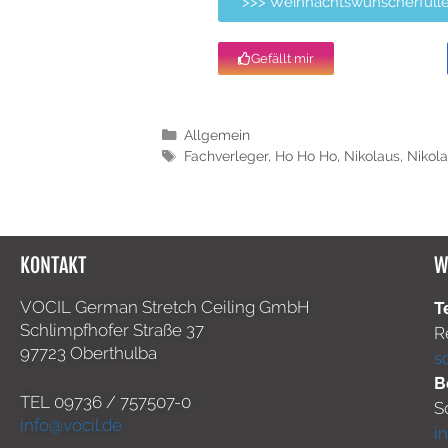
>>> Weihnachtswunscherfülle
Gefällt mir
Allgemein
Fachverleger
,
Ho Ho Ho
,
Nikolaus
,
Nikol
KONTAKT
W
VOCIL German Stretch Ceiling GmbH
T
Schlimpfhofer Straße 37
R
97723 Oberthulba
s
B
TEL
09736 / 757507-0
S
info@vocil.de
i