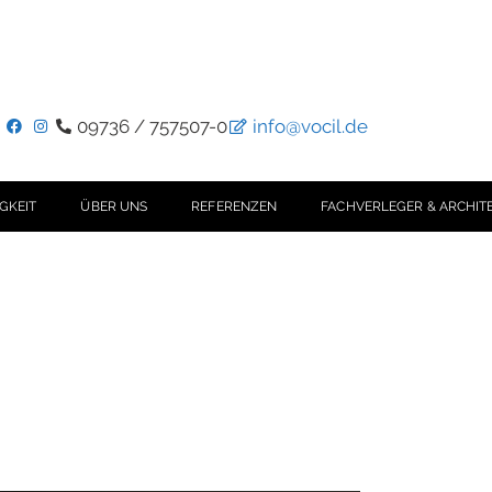
09736 / 757507-0
info@vocil.de
GKEIT
ÜBER UNS
REFERENZEN
FACHVERLEGER & ARCHIT