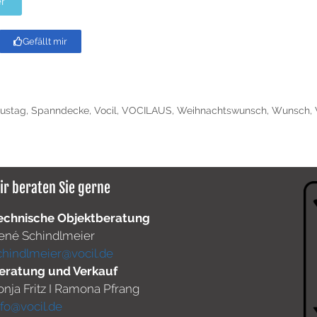
r
Gefällt mir
austag
,
Spanndecke
,
Vocil
,
VOCILAUS
,
Weihnachtswunsch
,
Wunsch
,
ir beraten Sie gerne
echnische Objektberatung
ené Schindlmeier
chindlmeier@vocil.de
eratung und Verkauf
onja Fritz I Ramona Pfrang
nfo@vocil.de