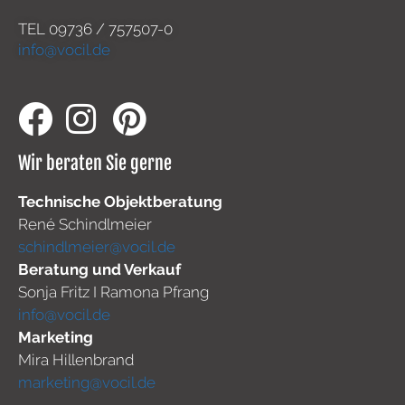
TEL
09736 / 757507-0
info@vocil.de
Wir beraten Sie gerne
Technische Objektberatung
René Schindlmeier
schindlmeier@vocil.de
Beratung und Verkauf
Sonja Fritz I Ramona Pfrang
info@vocil.de
Marketing
Mira Hillenbrand
marketing@vocil.de