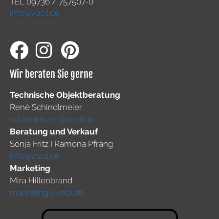
TEL
09736 / 757507-0
info@vocil.de
Wir beraten Sie gerne
Technische Objektberatung
René Schindlmeier
schindlmeier@vocil.de
Beratung und Verkauf
Sonja Fritz I Ramona Pfrang
info@vocil.de
Marketing
Mira Hillenbrand
marketing@vocil.de