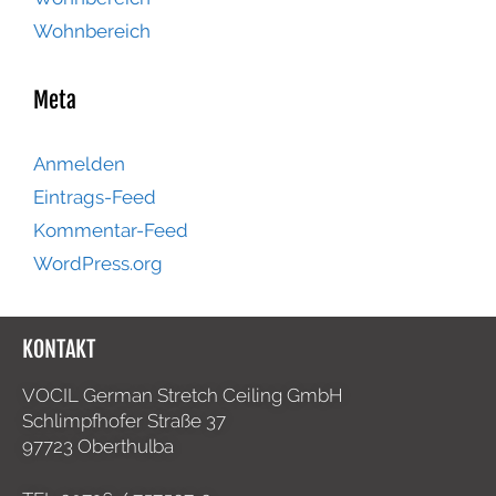
Wohnbereich
Meta
Anmelden
Eintrags-Feed
Kommentar-Feed
WordPress.org
KONTAKT
VOCIL German Stretch Ceiling GmbH
Schlimpfhofer Straße 37
97723 Oberthulba