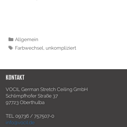
Allgemein
Farbwechsel
,
unkompliziert
KONTAKT
VOCIL German Stretch Ceiling GmbH
Schlimpfhofer Straße 37
97723 Oberthulba
TEL
09736 / 757507-0
info@vocil.de