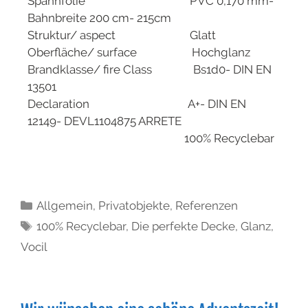
Spannfolie PVC 0,170 mm-
Bahnbreite 200 cm- 215cm
Struktur/ aspect Glatt
Oberfläche/ surface Hochglanz
Brandklasse/ fire Class Bs1d0- DIN EN
13501
Declaration A+- DIN EN
12149- DEVL1104875 ARRETE
100% Recyclebar
Allgemein
,
Privatobjekte
,
Referenzen
100% Recyclebar
,
Die perfekte Decke
,
Glanz
,
Vocil