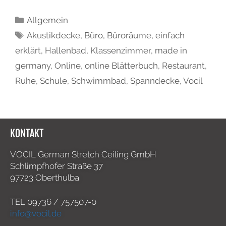
Allgemein
Akustikdecke
,
Büro
,
Büroräume
,
einfach
erklärt
,
Hallenbad
,
Klassenzimmer
,
made in
germany
,
Online
,
online Blätterbuch
,
Restaurant
,
Ruhe
,
Schule
,
Schwimmbad
,
Spanndecke
,
Vocil
KONTAKT
VOCIL German Stretch Ceiling GmbH
Schlimpfhofer Straße 37
97723 Oberthulba
TEL
09736 / 757507-0
info@vocil.de