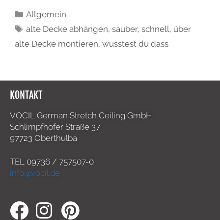
Allgemein
alte Decke abhängen
,
sauber
,
schnell
,
über
alte Decke montieren
,
wusstest du dass
KONTAKT
VOCIL German Stretch Ceiling GmbH
Schlimpfhofer Straße 37
97723 Oberthulba
TEL
09736 / 757507-0
info@vocil.de