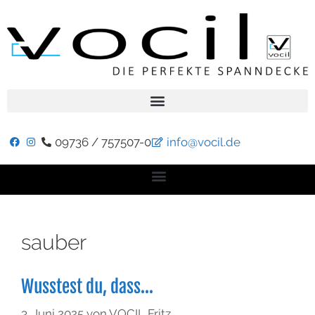
09736 / 757507-0
info@vocil.de
sauber
Wusstest du, dass…
3. Juni 2025
von
VOCIL Fritz