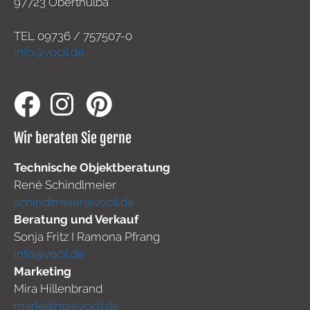
97723 Oberthulba
TEL
09736 / 757507-0
info@vocil.de
Wir beraten Sie gerne
Technische Objektberatung
René Schindlmeier
schindlmeier@vocil.de
Beratung und Verkauf
Sonja Fritz I Ramona Pfrang
info@vocil.de
Marketing
Mira Hillenbrand
marketing@vocil.de