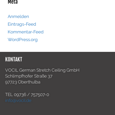
Meta
Anmelden
Eintrags-Feed
Kommentar-Feed
WordPress.org
KONTAKT
VOCIL German Stretch Ceiling GmbH
Schlimpfhofer Straße 37
97723 Oberthulba
TEL
09736 / 757507-0
info@vocil.de