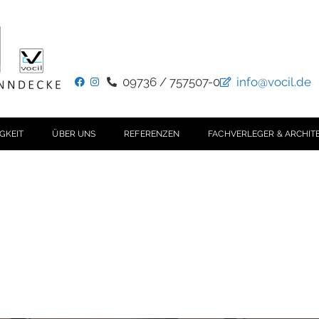
09736 / 757507-0
info@vocil.de
GKEIT
ÜBER UNS
REFERENZEN
FACHVERLEGER & ARCHIT