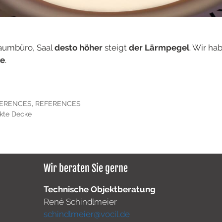
aumbüro, Saal
desto höher
steigt
der Lärmpegel
. Wir ha
ke
.
ERENCES
,
REFERENCES
ekte Decke
Wir beraten Sie gerne
Technische Objektberatung
René Schindlmeier
schindlmeier@vocil.de