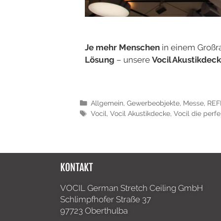
Je mehr Menschen
in einem Großr
Lösung
– unsere
Vocil Akustikdec
Allgemein
,
Gewerbeobjekte
,
Messe
,
REF
Vocil
,
Vocil Akustikdecke
,
Vocil die perf
KONTAKT
VOCIL German Stretch Ceiling GmbH
Schlimpfhofer Straße 37
97723 Oberthulba